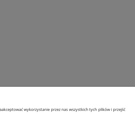
ORMACJE
O NAS
akceptować wykorzystanie przez nas wszystkich tych plików i przejść
 prywatności
Kontakt i dane firmy
kupować?
O firmie