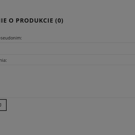
IE O PRODUKCIE (0)
pseudonim:
nia:
J