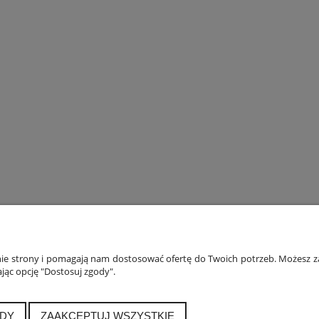
ONTO
PŁATNOŚCI I DOSTAWA
INF
anie strony i pomagają nam dostosować ofertę do Twoich potrzeb. Możesz za
jąc opcję "Dostosuj zgody".
ówienia
Formy płatności
Polityka
a konta
Czas i koszty dostawy
Jak 
alnia
Czas realizacji zamówienia
DY
ZAAKCEPTUJ WSZYSTKIE