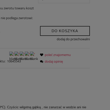
ku zwrotu towaru koszt
nie podlega zwrotowi:
DO KOSZYKA
.
dodaj do przechowalni
poleć znajomemu
ktu:
10645543
dodaj opinię
*C). Czyścic wilgotną gąbką , nie zanurzać w wodzie ani nie