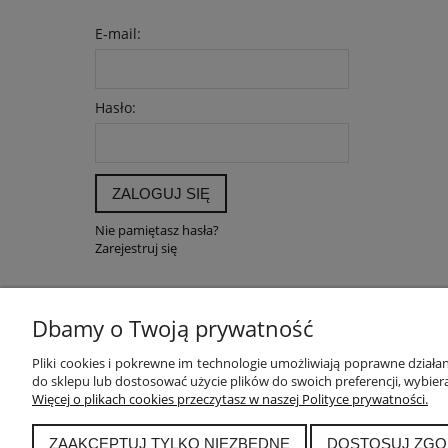
E-mail:
Hasło:
ZALOGUJ SIĘ
Nie pamiętasz hasła?
Zarejestruj się
Dbamy o Twoją prywatność
POMOC
MOJE K
Pliki cookies i pokrewne im technologie umożliwiają poprawne dział
do sklepu lub dostosować użycie plików do swoich preferencji, wybiera
Zwroty i reklamacje
Twoje zam
Więcej o plikach cookies przeczytasz w naszej Polityce prywatności.
Pytania i odpowiedzi
Ustawieni
Regulamin
Przechow
ZAAKCEPTUJ TYLKO NIEZBĘDNE
DOSTOSUJ ZGO