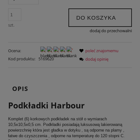
DO KOSZYKA
szt.
dodaj do przechowalni
Ocena:
poleć znajomemu
Kod produktu:
5169620
dodaj opinię
OPIS
Podkładki Harbour
Komplet (6) korkowych podkładek na stół o wymiarach
10,5x10,5x0,5 cm. Podkładki posiadają luksusową lakierowaną
powierzchnię która jest gładka w dotyku , są odporne na plamy ,
łatwe do czyszczenia , odporne na temperaturę do 120 stopni C.