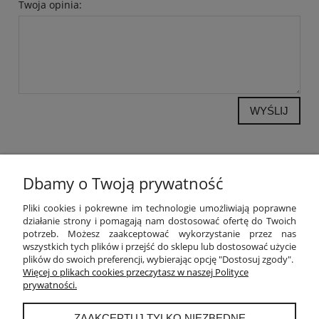
Twoja opinia:
WYŚLIJ
Dbamy o Twoją prywatność
POMOC
Pliki cookies i pokrewne im technologie umożliwiają poprawne
działanie strony i pomagają nam dostosować ofertę do Twoich
potrzeb. Możesz zaakceptować wykorzystanie przez nas
MOJE KONTO
wszystkich tych plików i przejść do sklepu lub dostosować użycie
plików do swoich preferencji, wybierając opcję "Dostosuj zgody".
PŁATNOŚCI I DOSTAWA
Więcej o plikach cookies przeczytasz w naszej Polityce
prywatności.
INFORMACJE
ZAAKCEPTUJ TYLKO NIEZBĘDNE