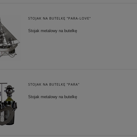
CA PUDEŁECZKO SERCE -
REPLIKA STRAŻ POŻARNA
POZYTYWKA
STOJAK NA BUTELKĘ "PARA-LOVE"
106,25 zł
220,15 zł
Stojak metalowy na butelkę
 regularna:
125,00 zł
Cena regularna:
259,00 zł
iższa cena:
106,25 zł
Najniższa cena:
220,15 zł
DO KOSZYKA
DO KOSZYKA
STOJAK NA BUTELKĘ "PARA"
Stojak metalowy na butelkę