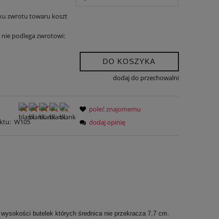
ku zwrotu towaru koszt
nie podlega zwrotowi:
DO KOSZYKA
.
dodaj do przechowalni
poleć znajomemu
ktu:
W105
dodaj opinię
j wysokości butelek których średnica nie przekracza 7,7 cm.