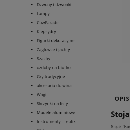
Dzwony i dzwonki
Lampy
CowParade
Klepsydry
Figurki dekoracyjne
Żaglowce i jachty
Szachy
ozdoby na biurko
Gry tradycyjne
akcesoria do wina
Wagi
OPIS
Skrzynki na listy
Stoj
Modele aluminiowe
Instrumenty - repliki
Stojak "Kom