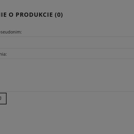
IE O PRODUKCIE (0)
pseudonim:
nia:
J