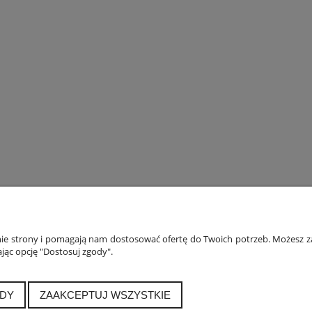
ONTO
PŁATNOŚCI I DOSTAWA
INF
anie strony i pomagają nam dostosować ofertę do Twoich potrzeb. Możesz za
jąc opcję "Dostosuj zgody".
ówienia
Formy płatności
Polityka
a konta
Czas i koszty dostawy
Jak 
alnia
Czas realizacji zamówienia
DY
ZAAKCEPTUJ WSZYSTKIE