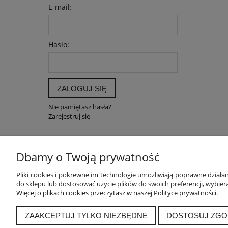
E-mail:
Hasło:
ZALOGUJ SIĘ
Nie pamiętasz hasła?
Zarejestruj się
Dbamy o Twoją prywatność
POMOC
MOJE K
Pliki cookies i pokrewne im technologie umożliwiają poprawne dział
do sklepu lub dostosować użycie plików do swoich preferencji, wybiera
Zwroty i reklamacje
Twoje zam
Więcej o plikach cookies przeczytasz w naszej Polityce prywatności.
Pytania i odpowiedzi
Ustawieni
Regulamin
Przechow
ZAAKCEPTUJ TYLKO NIEZBĘDNE
DOSTOSUJ ZGO