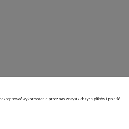
ORMACJE
O NAS
akceptować wykorzystanie przez nas wszystkich tych plików i przejść
 prywatności
Kontakt i dane firmy
kupować?
O firmie