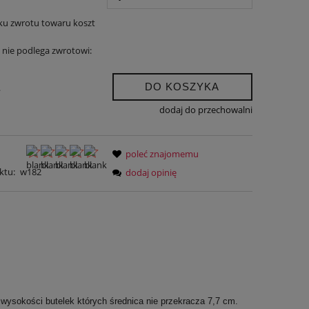
ku zwrotu towaru koszt
nie podlega zwrotowi:
DO KOSZYKA
.
dodaj do przechowalni
poleć znajomemu
ktu:
w182
dodaj opinię
j wysokości butelek których średnica nie przekracza 7,7 cm.