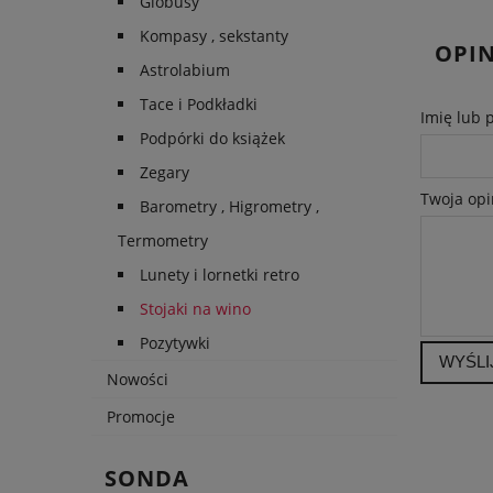
Globusy
Kompasy , sekstanty
OPIN
Astrolabium
Tace i Podkładki
Imię lub 
Podpórki do książek
Zegary
Twoja opi
Barometry , Higrometry ,
Termometry
Lunety i lornetki retro
Stojaki na wino
Pozytywki
WYŚLI
Nowości
Promocje
SONDA