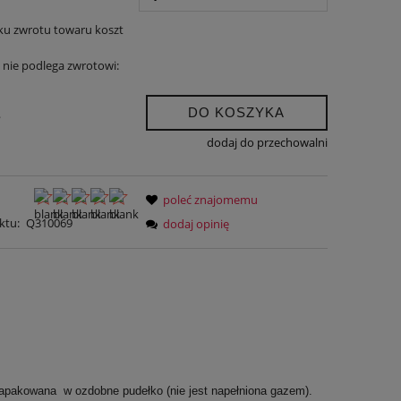
ku zwrotu towaru koszt
nie podlega zwrotowi:
DO KOSZYKA
.
dodaj do przechowalni
poleć znajomemu
ktu:
Q310069
dodaj opinię
 Zapakowana w ozdobne pudełko (nie jest napełniona gazem).