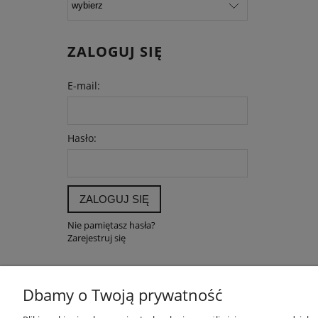
ZALOGUJ SIĘ
E-mail:
Hasło:
ZALOGUJ SIĘ
Nie pamiętasz hasła?
Zarejestruj się
Dbamy o Twoją prywatność
POMOC
MOJE K