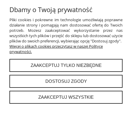
Dbamy o Twoją prywatność
PŁATNOŚCI I DOSTAWA
Pliki cookies i pokrewne im technologie umożliwiają poprawne
INFORMACJE
działanie strony i pomagają nam dostosować ofertę do Twoich
potrzeb. Możesz zaakceptować wykorzystanie przez nas
wszystkich tych plików i przejść do sklepu lub dostosować użycie
O NAS
plików do swoich preferencji, wybierając opcję "Dostosuj zgody".
Więcej o plikach cookies przeczytasz w naszej Polityce
prywatności.
instagram
ZAAKCEPTUJ TYLKO NIEZBĘDNE
POKAŻ PEŁNĄ WERSJĘ STRONY
DOSTOSUJ ZGODY
Sklep internetowy Shoper.pl
ZAAKCEPTUJ WSZYSTKIE