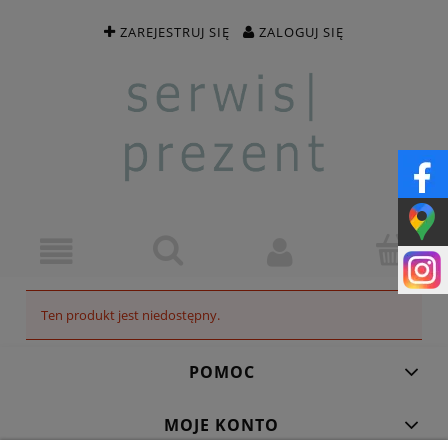
ZAREJESTRUJ SIĘ
ZALOGUJ SIĘ
Ten produkt jest niedostępny.
POMOC
MOJE KONTO