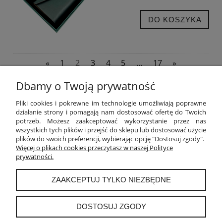
DO KOSZYKA
«
1
2
3
4
5
...
17
»
Dbamy o Twoją prywatność
POMOC
Pliki cookies i pokrewne im technologie umożliwiają poprawne
działanie strony i pomagają nam dostosować ofertę do Twoich
potrzeb. Możesz zaakceptować wykorzystanie przez nas
MOJE KONTO
wszystkich tych plików i przejść do sklepu lub dostosować użycie
plików do swoich preferencji, wybierając opcję "Dostosuj zgody".
PŁATNOŚCI I DOSTAWA
Więcej o plikach cookies przeczytasz w naszej Polityce
prywatności.
INFORMACJE
ZAAKCEPTUJ TYLKO NIEZBĘDNE
O NAS
DOSTOSUJ ZGODY