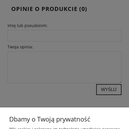
OPINIE O PRODUKCIE (0)
Imię lub pseudonim:
Twoja opinia:
WYŚLIJ
Dbamy o Twoją prywatność
POMOC