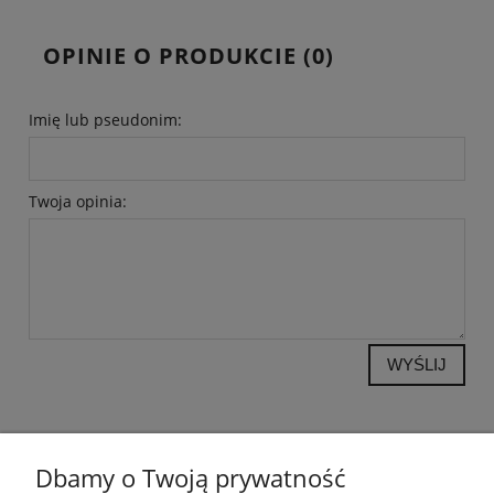
OPINIE O PRODUKCIE (0)
Imię lub pseudonim:
Twoja opinia:
WYŚLIJ
Dbamy o Twoją prywatność