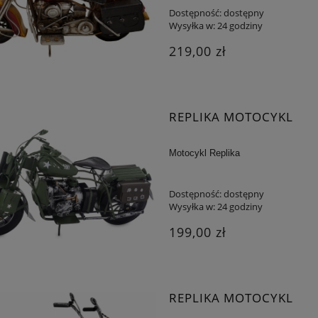
Dostępność:
dostępny
Wysyłka w:
24 godziny
219,00 zł
I ZESTAW PREZENTOWY -
ZESTAW DO POKERA W
 + DŁUGOPIS + PENDRIVE
DREWNIANYM PUDEŁKU
REPLIKA MOTOCYKL
109,65 zł
148,75 zł
Motocykl Replika
 regularna:
129,00 zł
Cena regularna:
175,00 zł
iższa cena:
109,65 zł
Najniższa cena:
175,00 zł
Dostępność:
dostępny
Wysyłka w:
24 godziny
DO KOSZYKA
DO KOSZYKA
199,00 zł
REPLIKA MOTOCYKL