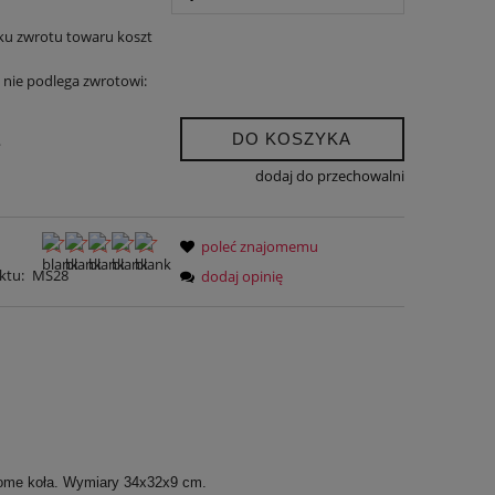
ku zwrotu towaru koszt
nie podlega zwrotowi:
DO KOSZYKA
.
dodaj do przechowalni
poleć znajomemu
ktu:
MS28
dodaj opinię
chome koła. Wymiary 34x32x9 cm.