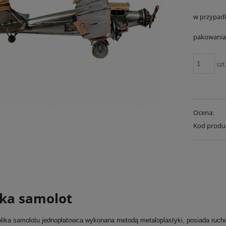
w przypad
pakowania 
szt
Ocena:
Kod produ
ika samolot
plika samolotu jednopłatowca wykonana metodą metaloplastyki, posiada ru