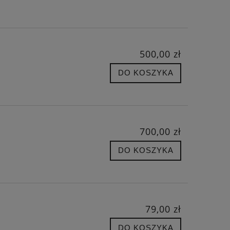
500,00 zł
EJ
PIŁKA SKÓRZANA RETRO
FORTUNA - SYM
DO KOSZYKA
POWOD
228,65 zł
319,
Cena regularna:
269,00 zł
Cena regula
700,00 zł
Najniższa cena:
228,65 zł
Najniższa c
DO KOSZYKA
DO KOSZYKA
DO KO
79,00 zł
DO KOSZYKA