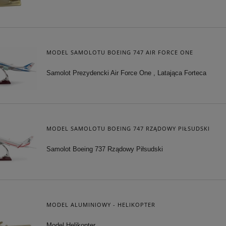
MODEL SAMOLOTU BOEING 747 AIR FORCE ONE
AREK MECHANICZNY
OKRĘT MOSIĘŻNY NA DREWNIAN
Samolot Prezydencki Air Force One , Latająca Forteca
KIESZONKOWY
PODSTAWIE
101,15 zł
361,25 zł
 regularna:
119,00 zł
Cena regularna:
425,00 zł
MODEL SAMOLOTU BOEING 747 RZĄDOWY PIŁSUDSKI
iższa cena:
101,15 zł
Najniższa cena:
361,25 zł
Samolot Boeing 737 Rządowy Piłsudski
DO KOSZYKA
DO KOSZYKA
MODEL ALUMINIOWY - HELIKOPTER
Model Helikopter