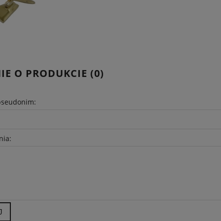
IE O PRODUKCIE (0)
pseudonim:
nia:
J