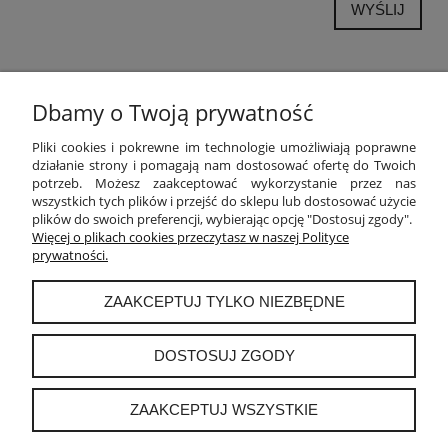
WYŚLIJ
Dbamy o Twoją prywatność
POMOC
Pliki cookies i pokrewne im technologie umożliwiają poprawne
działanie strony i pomagają nam dostosować ofertę do Twoich
potrzeb. Możesz zaakceptować wykorzystanie przez nas
MOJE KONTO
wszystkich tych plików i przejść do sklepu lub dostosować użycie
plików do swoich preferencji, wybierając opcję "Dostosuj zgody".
PŁATNOŚCI I DOSTAWA
Więcej o plikach cookies przeczytasz w naszej Polityce
prywatności.
INFORMACJE
ZAAKCEPTUJ TYLKO NIEZBĘDNE
O NAS
DOSTOSUJ ZGODY
ZAAKCEPTUJ WSZYSTKIE
instagram