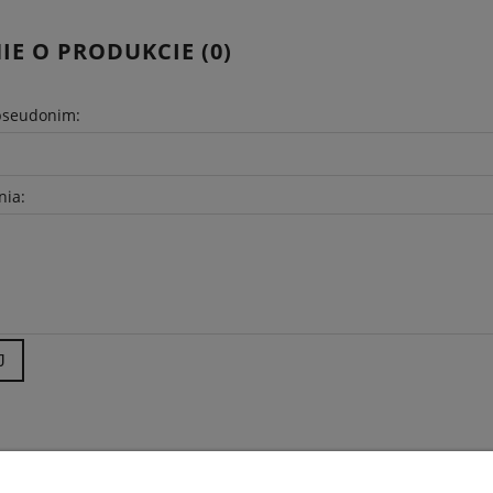
IE O PRODUKCIE (0)
pseudonim:
nia:
J