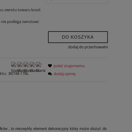
ku zwrotu towaru koszt
nie podlega zwrotowi:
DO KOSZYKA
.
dodaj do przechowalni
poleć znajomemu
ktu:
B0748-17BL
dodaj opinię
łków , to niezwykły element dekoracyjny który może służyć do