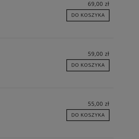
69,00 zł
DO KOSZYKA
59,00 zł
DO KOSZYKA
EKSKLUZYWNY KOMPAS
BALETNICA PUDE
MAGNETYCZNY CARDAN
POZY
55,00 zł
DO KOSZYKA
524,00 zł
106,
Cena regularna:
655,00 zł
Cena regula
Najniższa cena:
524,00 zł
Najniższa c