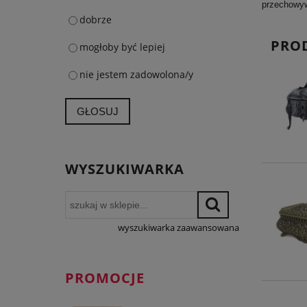
przechowyw
dobrze
PRO
mogłoby być lepiej
nie jestem zadowolona/y
GŁOSUJ
WYSZUKIWARKA
wyszukiwarka zaawansowana
PROMOCJE