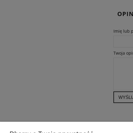
OPIN
Imię lub 
Twoja opi
WYŚLI