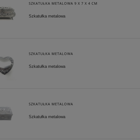
SZKATUŁKA METALOWA 9 X 7 X 4 CM
Szkatułka metalowa
SZKATUŁKA METALOWA
Szkatułka metalowa
SKÓRZANY - SŁOŃCE I
GRA KOŚCI , KARTY I DOMINO
KSIĘŻYC
SZKATUŁKA METALOWA
72,25 zł
126,65 zł
Szkatułka metalowa
a regularna:
85,00 zł
Cena regularna:
149,00 zł
niższa cena:
85,00 zł
Najniższa cena:
126,65 zł