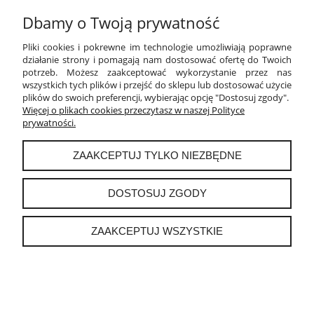
Dbamy o Twoją prywatność
PŁATNOŚCI I DOSTAWA
Pliki cookies i pokrewne im technologie umożliwiają poprawne
INFORMACJE
działanie strony i pomagają nam dostosować ofertę do Twoich
potrzeb. Możesz zaakceptować wykorzystanie przez nas
wszystkich tych plików i przejść do sklepu lub dostosować użycie
O NAS
plików do swoich preferencji, wybierając opcję "Dostosuj zgody".
Więcej o plikach cookies przeczytasz w naszej Polityce
prywatności.
instagram
ZAAKCEPTUJ TYLKO NIEZBĘDNE
POKAŻ PEŁNĄ WERSJĘ STRONY
DOSTOSUJ ZGODY
Sklep internetowy Shoper.pl
ZAAKCEPTUJ WSZYSTKIE