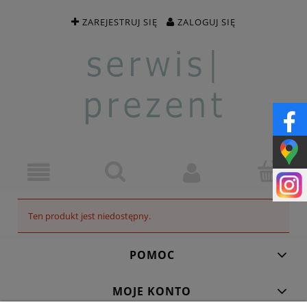
ZAREJESTRUJ SIĘ
ZALOGUJ SIĘ
Ten produkt jest niedostępny.
POMOC
MOJE KONTO