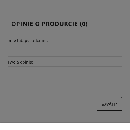
OPINIE O PRODUKCIE (0)
Imię lub pseudonim:
Twoja opinia:
WYŚLIJ