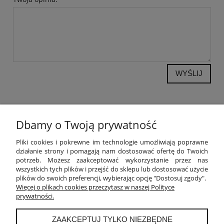
WYŚLIJ
Dbamy o Twoją prywatność
POMOC
Pliki cookies i pokrewne im technologie umożliwiają poprawne
działanie strony i pomagają nam dostosować ofertę do Twoich
potrzeb. Możesz zaakceptować wykorzystanie przez nas
MOJE KONTO
wszystkich tych plików i przejść do sklepu lub dostosować użycie
plików do swoich preferencji, wybierając opcję "Dostosuj zgody".
PŁATNOŚCI I DOSTAWA
Więcej o plikach cookies przeczytasz w naszej Polityce
prywatności.
INFORMACJE
ZAAKCEPTUJ TYLKO NIEZBĘDNE