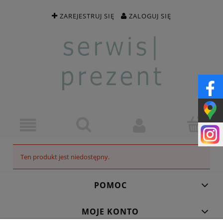
ZAREJESTRUJ SIĘ
ZALOGUJ SIĘ
Ten produkt jest niedostępny.
POMOC
MOJE KONTO