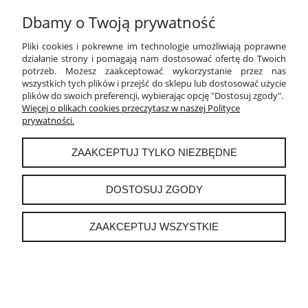
Dbamy o Twoją prywatność
PŁATNOŚCI I DOSTAWA
Pliki cookies i pokrewne im technologie umożliwiają poprawne
INFORMACJE
działanie strony i pomagają nam dostosować ofertę do Twoich
potrzeb. Możesz zaakceptować wykorzystanie przez nas
wszystkich tych plików i przejść do sklepu lub dostosować użycie
O NAS
plików do swoich preferencji, wybierając opcję "Dostosuj zgody".
Więcej o plikach cookies przeczytasz w naszej Polityce
prywatności.
instagram
ZAAKCEPTUJ TYLKO NIEZBĘDNE
POKAŻ PEŁNĄ WERSJĘ STRONY
DOSTOSUJ ZGODY
Sklep internetowy Shoper.pl
ZAAKCEPTUJ WSZYSTKIE