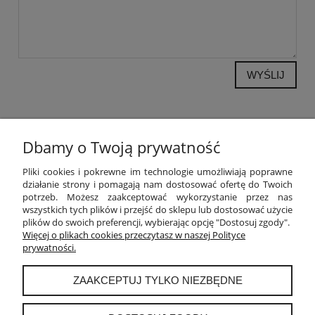
WYŚLIJ
Dbamy o Twoją prywatność
POMOC
Pliki cookies i pokrewne im technologie umożliwiają poprawne
działanie strony i pomagają nam dostosować ofertę do Twoich
potrzeb. Możesz zaakceptować wykorzystanie przez nas
MOJE KONTO
wszystkich tych plików i przejść do sklepu lub dostosować użycie
plików do swoich preferencji, wybierając opcję "Dostosuj zgody".
PŁATNOŚCI I DOSTAWA
Więcej o plikach cookies przeczytasz w naszej Polityce
prywatności.
INFORMACJE
ZAAKCEPTUJ TYLKO NIEZBĘDNE
O NAS