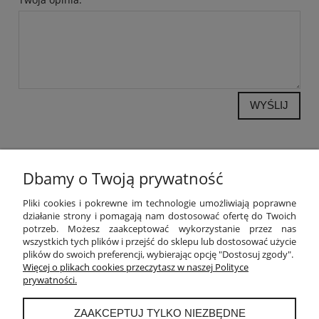
WYŚLIJ
Dbamy o Twoją prywatność
POMOC
Pliki cookies i pokrewne im technologie umożliwiają poprawne
działanie strony i pomagają nam dostosować ofertę do Twoich
potrzeb. Możesz zaakceptować wykorzystanie przez nas
MOJE KONTO
wszystkich tych plików i przejść do sklepu lub dostosować użycie
plików do swoich preferencji, wybierając opcję "Dostosuj zgody".
PŁATNOŚCI I DOSTAWA
Więcej o plikach cookies przeczytasz w naszej Polityce
prywatności.
INFORMACJE
ZAAKCEPTUJ TYLKO NIEZBĘDNE