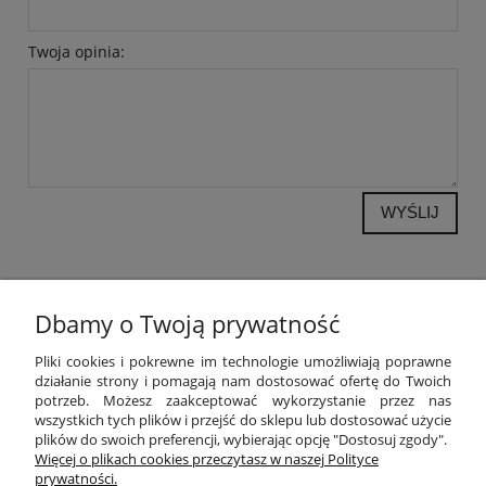
Twoja opinia:
WYŚLIJ
Dbamy o Twoją prywatność
POMOC
Pliki cookies i pokrewne im technologie umożliwiają poprawne
działanie strony i pomagają nam dostosować ofertę do Twoich
potrzeb. Możesz zaakceptować wykorzystanie przez nas
MOJE KONTO
wszystkich tych plików i przejść do sklepu lub dostosować użycie
plików do swoich preferencji, wybierając opcję "Dostosuj zgody".
PŁATNOŚCI I DOSTAWA
Więcej o plikach cookies przeczytasz w naszej Polityce
prywatności.