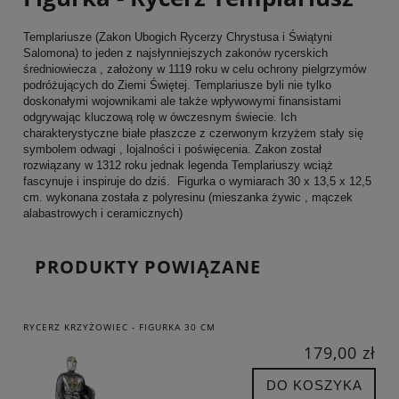
Templariusze (Zakon Ubogich Rycerzy Chrystusa i Świątyni
Salomona) to jeden z najsłynniejszych zakonów rycerskich
średniowiecza , założony w 1119 roku w celu ochrony pielgrzymów
podróżujących do Ziemi Świętej. Templariusze byli nie tylko
doskonałymi wojownikami ale także wpływowymi finansistami
odgrywając kluczową rolę w ówczesnym świecie. Ich
charakterystyczne białe płaszcze z czerwonym krzyżem stały się
symbolem odwagi , lojalności i poświęcenia. Zakon został
rozwiązany w 1312 roku jednak legenda Templariuszy wciąż
fascynuje i inspiruje do dziś. Figurka o wymiarach 30 x 13,5 x 12,5
cm. wykonana została z polyresinu (mieszanka żywic , mączek
alabastrowych i ceramicznych)
PRODUKTY POWIĄZANE
RYCERZ KRZYŻOWIEC - FIGURKA 30 CM
179,00 zł
DO KOSZYKA