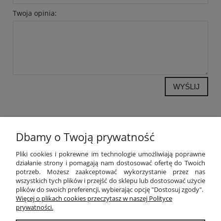
Twoja opinia:
WYŚLIJ
Dbamy o Twoją prywatność
POMOC
Pliki cookies i pokrewne im technologie umożliwiają poprawne
działanie strony i pomagają nam dostosować ofertę do Twoich
potrzeb. Możesz zaakceptować wykorzystanie przez nas
MOJE KONTO
wszystkich tych plików i przejść do sklepu lub dostosować użycie
plików do swoich preferencji, wybierając opcję "Dostosuj zgody".
PŁATNOŚCI I DOSTAWA
Więcej o plikach cookies przeczytasz w naszej Polityce
prywatności.