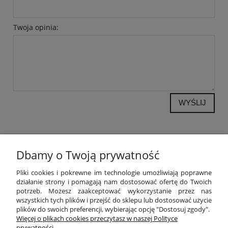
Twoja opinia:
WYŚLIJ
Dbamy o Twoją prywatność
POMOC
Pliki cookies i pokrewne im technologie umożliwiają poprawne
działanie strony i pomagają nam dostosować ofertę do Twoich
potrzeb. Możesz zaakceptować wykorzystanie przez nas
MOJE KONTO
wszystkich tych plików i przejść do sklepu lub dostosować użycie
plików do swoich preferencji, wybierając opcję "Dostosuj zgody".
PŁATNOŚCI I DOSTAWA
Więcej o plikach cookies przeczytasz w naszej Polityce
prywatności.