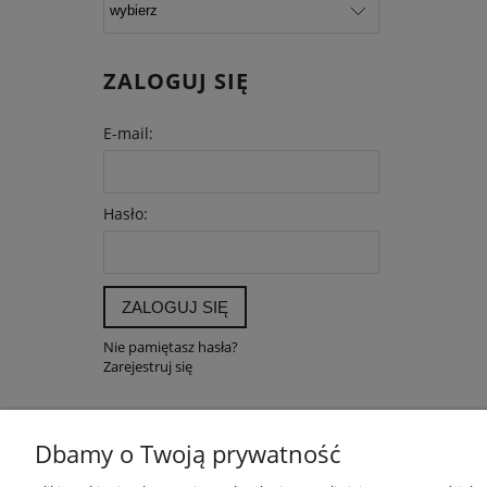
ZALOGUJ SIĘ
E-mail:
Hasło:
ZALOGUJ SIĘ
Nie pamiętasz hasła?
Zarejestruj się
Dbamy o Twoją prywatność
POMOC
MOJE K