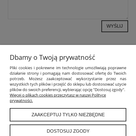
WYŚLIJ
Dbamy o Twoją prywatność
POMOC
Pliki cookies i pokrewne im technologie umożliwiają poprawne
działanie strony i pomagają nam dostosować ofertę do Twoich
potrzeb. Możesz zaakceptować wykorzystanie przez nas
MOJE KONTO
wszystkich tych plików i przejść do sklepu lub dostosować użycie
plików do swoich preferencji, wybierając opcję "Dostosuj zgody".
PŁATNOŚCI I DOSTAWA
Więcej o plikach cookies przeczytasz w naszej Polityce
prywatności.
INFORMACJE
ZAAKCEPTUJ TYLKO NIEZBĘDNE
O NAS
DOSTOSUJ ZGODY