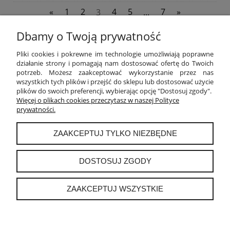
«
1
2
3
4
5
...
7
»
Dbamy o Twoją prywatność
POMOC
Pliki cookies i pokrewne im technologie umożliwiają poprawne
działanie strony i pomagają nam dostosować ofertę do Twoich
potrzeb. Możesz zaakceptować wykorzystanie przez nas
MOJE KONTO
wszystkich tych plików i przejść do sklepu lub dostosować użycie
plików do swoich preferencji, wybierając opcję "Dostosuj zgody".
PŁATNOŚCI I DOSTAWA
Więcej o plikach cookies przeczytasz w naszej Polityce
prywatności.
INFORMACJE
ZAAKCEPTUJ TYLKO NIEZBĘDNE
O NAS
DOSTOSUJ ZGODY
ZAAKCEPTUJ WSZYSTKIE
instagram
POKAŻ PEŁNĄ WERSJĘ STRONY