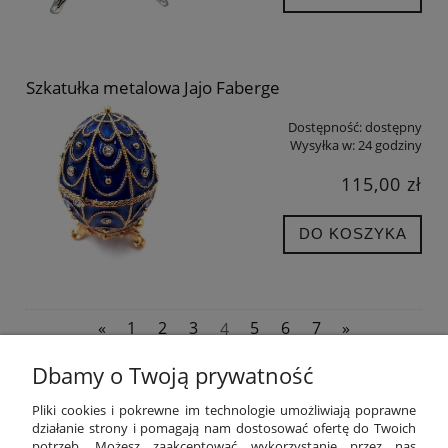
Szkatułka metalowa Jajo Faberge
Dostępność:
dostępny
Wysyłka w:
24 godziny
115,00 zł
DO KOSZYKA
«
1
2
3
4
5
6
7
»
Dbamy o Twoją prywatność
POMOC
Pliki cookies i pokrewne im technologie umożliwiają poprawne
działanie strony i pomagają nam dostosować ofertę do Twoich
potrzeb. Możesz zaakceptować wykorzystanie przez nas