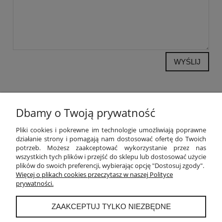
WYŚLIJ
Dbamy o Twoją prywatność
POMOC
Pliki cookies i pokrewne im technologie umożliwiają poprawne
działanie strony i pomagają nam dostosować ofertę do Twoich
potrzeb. Możesz zaakceptować wykorzystanie przez nas
MOJE KONTO
wszystkich tych plików i przejść do sklepu lub dostosować użycie
plików do swoich preferencji, wybierając opcję "Dostosuj zgody".
PŁATNOŚCI I DOSTAWA
Więcej o plikach cookies przeczytasz w naszej Polityce
prywatności.
INFORMACJE
ZAAKCEPTUJ TYLKO NIEZBĘDNE