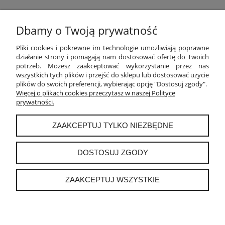
Dbamy o Twoją prywatność
POMOC
Pliki cookies i pokrewne im technologie umożliwiają poprawne
działanie strony i pomagają nam dostosować ofertę do Twoich
potrzeb. Możesz zaakceptować wykorzystanie przez nas
MOJE KONTO
wszystkich tych plików i przejść do sklepu lub dostosować użycie
plików do swoich preferencji, wybierając opcję "Dostosuj zgody".
PŁATNOŚCI I DOSTAWA
Więcej o plikach cookies przeczytasz w naszej Polityce
prywatności.
INFORMACJE
ZAAKCEPTUJ TYLKO NIEZBĘDNE
O NAS
DOSTOSUJ ZGODY
ZAAKCEPTUJ WSZYSTKIE
instagram
POKAŻ PEŁNĄ WERSJĘ STRONY