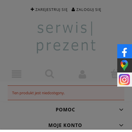
ZAREJESTRUJ SIĘ
ZALOGUJ SIĘ
Ten produkt jest niedostępny.
POMOC
MOJE KONTO