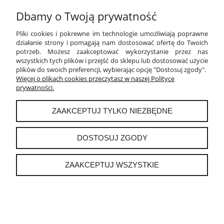
Dbamy o Twoją prywatność
PŁATNOŚCI I DOSTAWA
Pliki cookies i pokrewne im technologie umożliwiają poprawne
INFORMACJE
działanie strony i pomagają nam dostosować ofertę do Twoich
potrzeb. Możesz zaakceptować wykorzystanie przez nas
wszystkich tych plików i przejść do sklepu lub dostosować użycie
O NAS
plików do swoich preferencji, wybierając opcję "Dostosuj zgody".
Więcej o plikach cookies przeczytasz w naszej Polityce
prywatności.
instagram
ZAAKCEPTUJ TYLKO NIEZBĘDNE
POKAŻ PEŁNĄ WERSJĘ STRONY
DOSTOSUJ ZGODY
Sklep internetowy Shoper.pl
ZAAKCEPTUJ WSZYSTKIE