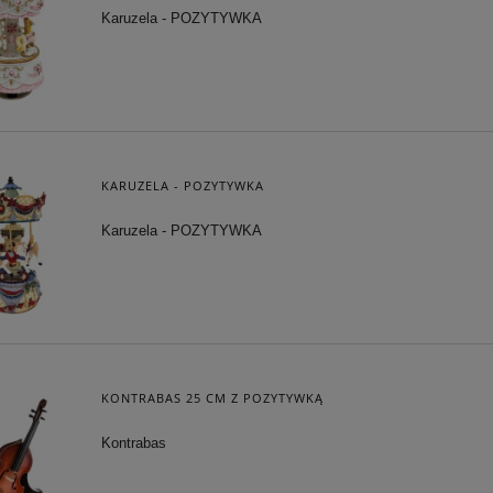
Karuzela - POZYTYWKA
NS MOSIĘŻNY W ETUI
ZEGAREK MECHANICZNY
SKÓRZANYM
KIESZONKOWY
296,65 zł
101,15 zł
 regularna:
349,00 zł
Cena regularna:
119,00 zł
iższa cena:
349,00 zł
Najniższa cena:
101,15 zł
KARUZELA - POZYTYWKA
DO KOSZYKA
DO KOSZYKA
Karuzela - POZYTYWKA
KONTRABAS 25 CM Z POZYTYWKĄ
Kontrabas