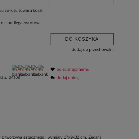
ku zwrotu towaru koszt
nie podlega zwrotowi:
DO KOSZYKA
.
dodaj do przechowalni
poleć znajomemu
ktu:
24108
dodaj opinię
y z tworzywa sztucznego , wymiary 17x9x32 cm. Zegar i