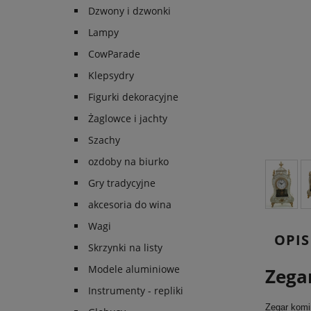
Dzwony i dzwonki
Lampy
CowParade
Klepsydry
Figurki dekoracyjne
Żaglowce i jachty
Szachy
ozdoby na biurko
Gry tradycyjne
akcesoria do wina
Wagi
OPIS
Skrzynki na listy
Modele aluminiowe
Zega
Instrumenty - repliki
Zegar komi