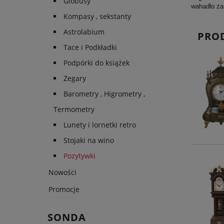
Globusy
wahadło zas
Kompasy , sekstanty
Astrolabium
PRO
Tace i Podkładki
Podpórki do książek
Zegary
Barometry , Higrometry ,
Termometry
Lunety i lornetki retro
Stojaki na wino
Pozytywki
Nowości
Promocje
SONDA