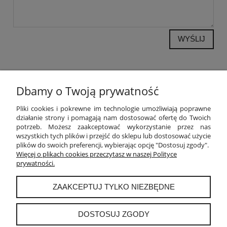
WYŚLIJ
Dbamy o Twoją prywatność
POMOC
Pliki cookies i pokrewne im technologie umożliwiają poprawne
działanie strony i pomagają nam dostosować ofertę do Twoich
potrzeb. Możesz zaakceptować wykorzystanie przez nas
MOJE KONTO
wszystkich tych plików i przejść do sklepu lub dostosować użycie
plików do swoich preferencji, wybierając opcję "Dostosuj zgody".
PŁATNOŚCI I DOSTAWA
Więcej o plikach cookies przeczytasz w naszej Polityce
prywatności.
INFORMACJE
ZAAKCEPTUJ TYLKO NIEZBĘDNE
O NAS
DOSTOSUJ ZGODY