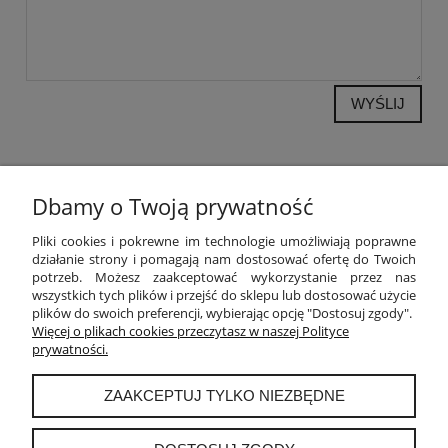
WYŚLIJ
Dbamy o Twoją prywatność
POMOC
Pliki cookies i pokrewne im technologie umożliwiają poprawne
działanie strony i pomagają nam dostosować ofertę do Twoich
potrzeb. Możesz zaakceptować wykorzystanie przez nas
MOJE KONTO
wszystkich tych plików i przejść do sklepu lub dostosować użycie
plików do swoich preferencji, wybierając opcję "Dostosuj zgody".
PŁATNOŚCI I DOSTAWA
Więcej o plikach cookies przeczytasz w naszej Polityce
prywatności.
INFORMACJE
ZAAKCEPTUJ TYLKO NIEZBĘDNE
O NAS