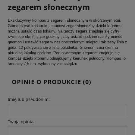
zegarem słonecznym
Ekskluzywny kompas z zegarem słonecznym w skórzanym etui.
Górną część konstrukcji stanowi zegar słoneczny dzięki któremu
można ustalić czas lokalny. Na tarczy zegara znajdują się cyfry
rzymskie określające godziny , aby ustalić godzinę należy unieść
gnomon i ustawić zegar w nasłonecznionym miejscu tak żeby linia z
godz. 12 pokrywała się z linią południka. Gnomon rzuci cień na
aktualną lokalną godzinę. Pod otwieranym zegarem znajduje się
kompas dzięki któremu odnajdujemy kierunek północny. Kompas o
średnicy 7,5 cm. wykonany z mosiądzu.
OPINIE O PRODUKCIE (0)
Imię lub pseudonim:
Twoja opinia: