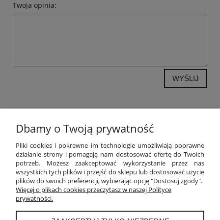
Twoja opinia:
WYŚLIJ
Dbamy o Twoją prywatność
POMOC
Pliki cookies i pokrewne im technologie umożliwiają poprawne
działanie strony i pomagają nam dostosować ofertę do Twoich
potrzeb. Możesz zaakceptować wykorzystanie przez nas
MOJE KONTO
wszystkich tych plików i przejść do sklepu lub dostosować użycie
plików do swoich preferencji, wybierając opcję "Dostosuj zgody".
PŁATNOŚCI I DOSTAWA
Więcej o plikach cookies przeczytasz w naszej Polityce
prywatności.
INFORMACJE