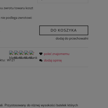
ku zwrotu towaru koszt
nie podlega zwrotowi:
DO KOSZYKA
.
dodaj do przechowalni
poleć znajomemu
ktu:
W121
dodaj opinię
tali. Przystosowany do różnej wysokości butelek których