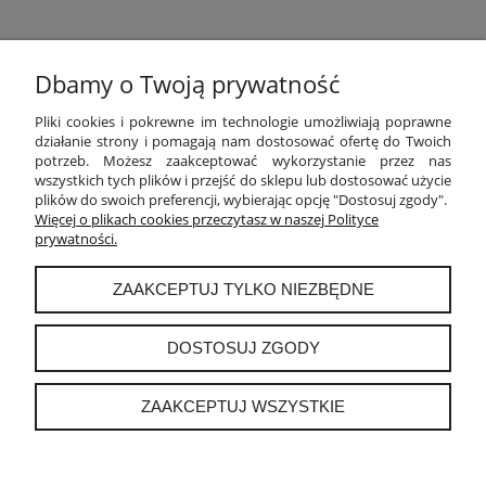
Dbamy o Twoją prywatność
POMOC
Pliki cookies i pokrewne im technologie umożliwiają poprawne
działanie strony i pomagają nam dostosować ofertę do Twoich
potrzeb. Możesz zaakceptować wykorzystanie przez nas
MOJE KONTO
wszystkich tych plików i przejść do sklepu lub dostosować użycie
plików do swoich preferencji, wybierając opcję "Dostosuj zgody".
PŁATNOŚCI I DOSTAWA
Więcej o plikach cookies przeczytasz w naszej Polityce
prywatności.
INFORMACJE
ZAAKCEPTUJ TYLKO NIEZBĘDNE
O NAS
DOSTOSUJ ZGODY
ZAAKCEPTUJ WSZYSTKIE
instagram
POKAŻ PEŁNĄ WERSJĘ STRONY