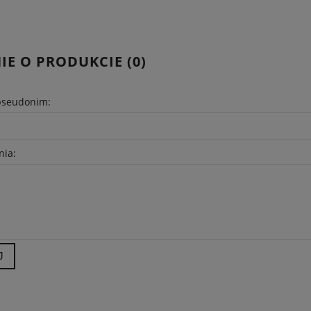
IE O PRODUKCIE (0)
pseudonim:
nia:
J