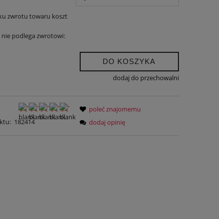
ku zwrotu towaru koszt
nie podlega zwrotowi:
DO KOSZYKA
.
dodaj do przechowalni
poleć znajomemu
ktu:
182414
dodaj opinię