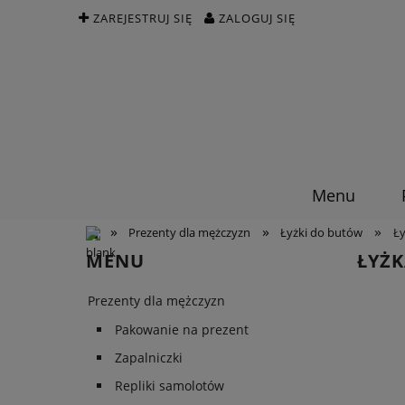
ZAREJESTRUJ SIĘ
ZALOGUJ SIĘ
Menu
»
»
»
Prezenty dla mężczyzn
Łyżki do butów
Ł
MENU
ŁYŻ
Prezenty dla mężczyzn
Pakowanie na prezent
Zapalniczki
Repliki samolotów