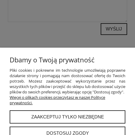
WYŚLIJ
Dbamy o Twoją prywatność
POMOC
Pliki cookies i pokrewne im technologie umożliwiają poprawne
działanie strony i pomagają nam dostosować ofertę do Twoich
potrzeb. Możesz zaakceptować wykorzystanie przez nas
MOJE KONTO
wszystkich tych plików i przejść do sklepu lub dostosować użycie
plików do swoich preferencji, wybierając opcję "Dostosuj zgody".
PŁATNOŚCI I DOSTAWA
Więcej o plikach cookies przeczytasz w naszej Polityce
prywatności.
INFORMACJE
ZAAKCEPTUJ TYLKO NIEZBĘDNE
O NAS
DOSTOSUJ ZGODY