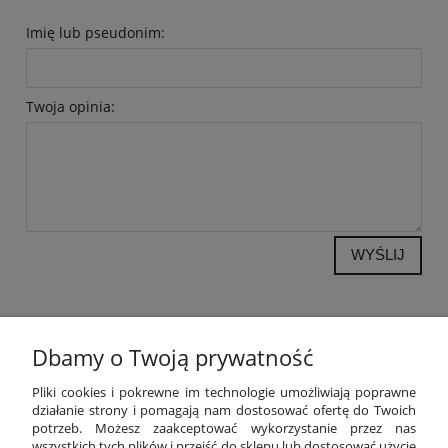
Imię lub pseudonim:
Twoja opinia:
WYŚLIJ
Dbamy o Twoją prywatność
POMOC
Pliki cookies i pokrewne im technologie umożliwiają poprawne
działanie strony i pomagają nam dostosować ofertę do Twoich
potrzeb. Możesz zaakceptować wykorzystanie przez nas
MOJE KONTO
wszystkich tych plików i przejść do sklepu lub dostosować użycie