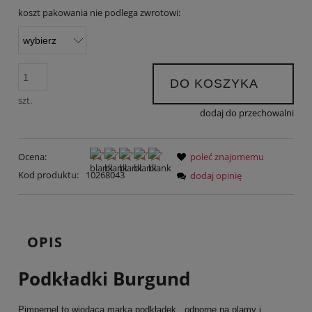
koszt pakowania nie podlega zwrotowi:
DO KOSZYKA
szt.
dodaj do przechowalni
Ocena:
poleć znajomemu
Kod produktu:
10268043
dodaj opinię
OPIS
Podkładki Burgund
Pimpernel to wiodąca marka podkładek , odporne na plamy i