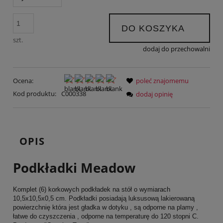
DO KOSZYKA
szt.
dodaj do przechowalni
Ocena:
poleć znajomemu
Kod produktu:
C000338
dodaj opinię
OPIS
Podkładki Meadow
Komplet (6) korkowych podkładek na stół o wymiarach
10,5x10,5x0,5 cm. Podkładki posiadają luksusową lakierowaną
powierzchnię która jest gładka w dotyku , są odporne na plamy ,
łatwe do czyszczenia , odporne na temperaturę do 120 stopni C.