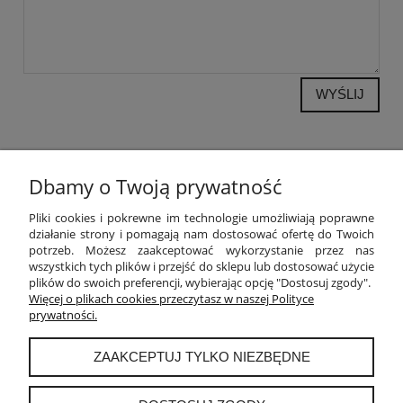
WYŚLIJ
Dbamy o Twoją prywatność
POMOC
Pliki cookies i pokrewne im technologie umożliwiają poprawne
działanie strony i pomagają nam dostosować ofertę do Twoich
potrzeb. Możesz zaakceptować wykorzystanie przez nas
MOJE KONTO
wszystkich tych plików i przejść do sklepu lub dostosować użycie
plików do swoich preferencji, wybierając opcję "Dostosuj zgody".
PŁATNOŚCI I DOSTAWA
Więcej o plikach cookies przeczytasz w naszej Polityce
prywatności.
INFORMACJE
ZAAKCEPTUJ TYLKO NIEZBĘDNE
O NAS