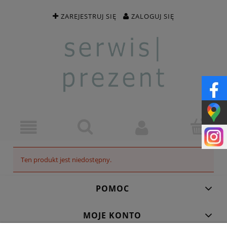
ZAREJESTRUJ SIĘ
ZALOGUJ SIĘ
Ten produkt jest niedostępny.
POMOC
MOJE KONTO