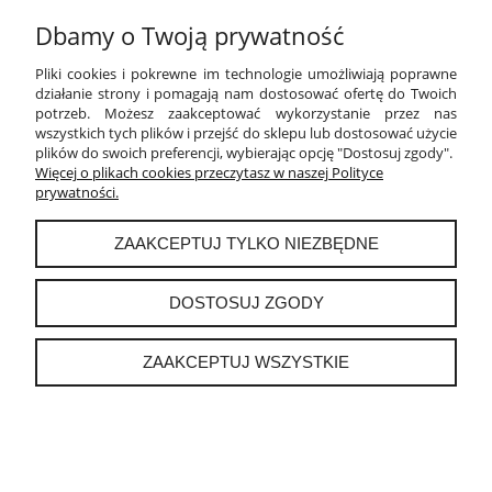
Dbamy o Twoją prywatność
PŁATNOŚCI I DOSTAWA
Pliki cookies i pokrewne im technologie umożliwiają poprawne
INFORMACJE
działanie strony i pomagają nam dostosować ofertę do Twoich
potrzeb. Możesz zaakceptować wykorzystanie przez nas
wszystkich tych plików i przejść do sklepu lub dostosować użycie
O NAS
plików do swoich preferencji, wybierając opcję "Dostosuj zgody".
Więcej o plikach cookies przeczytasz w naszej Polityce
prywatności.
instagram
ZAAKCEPTUJ TYLKO NIEZBĘDNE
POKAŻ PEŁNĄ WERSJĘ STRONY
DOSTOSUJ ZGODY
Sklep internetowy Shoper.pl
ZAAKCEPTUJ WSZYSTKIE