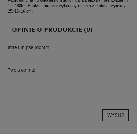
wzorowany na trójkołowej konstrukcji Karla Benz-a - Patentwagen nr
1 z 1885 r. Bardzo starannie wykonany ręcznie z metalu , wymiary :
25x18x16 cm.
OPINIE O PRODUKCIE (0)
Imię lub pseudonim:
Twoja opinia:
WYŚLIJ