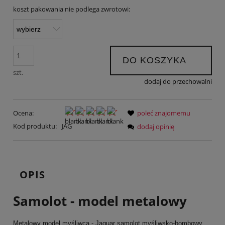
koszt pakowania nie podlega zwrotowi:
DO KOSZYKA
szt.
dodaj do przechowalni
Ocena:
poleć znajomemu
Kod produktu:
JAG
dodaj opinię
OPIS
Samolot - model metalowy
Metalowy model myśliwca - Jaguar samolot myśliwsko-bombowy