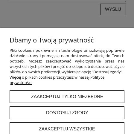
WYŚLIJ
Dbamy o Twoją prywatność
POMOC
Pliki cookies i pokrewne im technologie umożliwiają poprawne
działanie strony i pomagają nam dostosować ofertę do Twoich
potrzeb. Możesz zaakceptować wykorzystanie przez nas
MOJE KONTO
wszystkich tych plików i przejść do sklepu lub dostosować użycie
plików do swoich preferencji, wybierając opcję "Dostosuj zgody".
PŁATNOŚCI I DOSTAWA
Więcej o plikach cookies przeczytasz w naszej Polityce
prywatności.
INFORMACJE
ZAAKCEPTUJ TYLKO NIEZBĘDNE
O NAS
DOSTOSUJ ZGODY
ZAAKCEPTUJ WSZYSTKIE
instagram