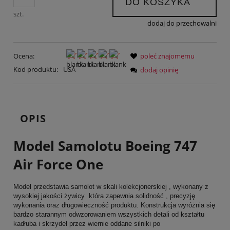
DO KOSZYKA
szt.
dodaj do przechowalni
Ocena:
poleć znajomemu
Kod produktu:
USA
dodaj opinię
OPIS
Model Samolotu Boeing 747
Air Force One
Model przedstawia samolot w skali kolekcjonerskiej , wykonany z
wysokiej jakości żywicy która zapewnia solidność , precyzję
wykonania oraz długowieczność produktu. Konstrukcja wyróżnia się
bardzo starannym odwzorowaniem wszystkich detali od kształtu
kadłuba i skrzydeł przez wiernie oddane silniki po