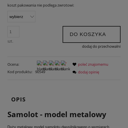
koszt pakowania nie podlega zwrotowi:
DO KOSZYKA
szt.
dodaj do przechowalni
Ocena:
poleć znajomemu
Kod produktu:
90549
dodaj opinię
OPIS
Samolot - model metalowy
Duży metalowy model samolotu dwusilnikowego o wymiarach