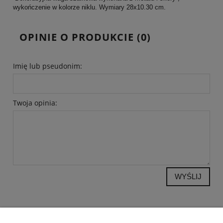
wykończenie w kolorze niklu. Wymiary 28x10.30 cm.
OPINIE O PRODUKCIE (0)
Imię lub pseudonim:
Twoja opinia:
WYŚLIJ