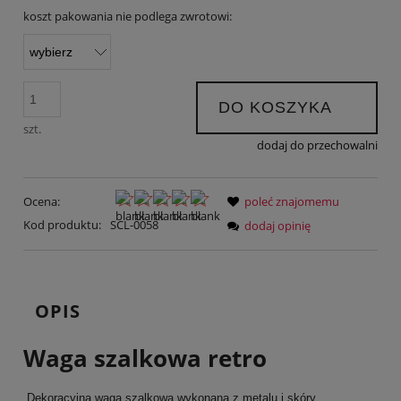
koszt pakowania nie podlega zwrotowi:
DO KOSZYKA
szt.
dodaj do przechowalni
Ocena:
poleć znajomemu
Kod produktu:
SCL-0058
dodaj opinię
OPIS
Waga szalkowa retro
Dekoracyjna waga szalkowa wykonana z metalu i skóry ,