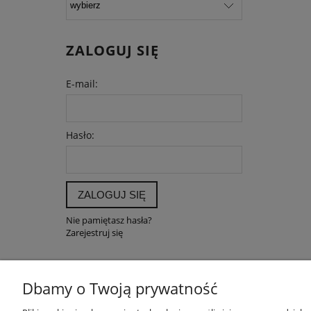
ZALOGUJ SIĘ
E-mail:
Hasło:
ZALOGUJ SIĘ
Nie pamiętasz hasła?
Zarejestruj się
Dbamy o Twoją prywatność
POMOC
MOJE K