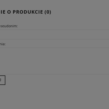
IE O PRODUKCIE (0)
pseudonim:
nia:
J