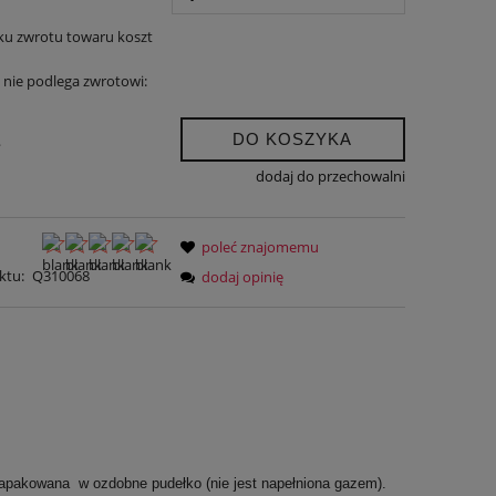
ku zwrotu towaru koszt
nie podlega zwrotowi:
DO KOSZYKA
.
dodaj do przechowalni
poleć znajomemu
ktu:
Q310068
dodaj opinię
 Zapakowana w ozdobne pudełko (nie jest napełniona gazem).