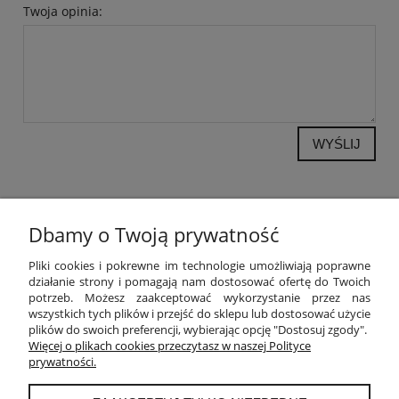
Twoja opinia:
WYŚLIJ
Dbamy o Twoją prywatność
POMOC
Pliki cookies i pokrewne im technologie umożliwiają poprawne
działanie strony i pomagają nam dostosować ofertę do Twoich
potrzeb. Możesz zaakceptować wykorzystanie przez nas
MOJE KONTO
wszystkich tych plików i przejść do sklepu lub dostosować użycie
plików do swoich preferencji, wybierając opcję "Dostosuj zgody".
PŁATNOŚCI I DOSTAWA
Więcej o plikach cookies przeczytasz w naszej Polityce
prywatności.
INFORMACJE