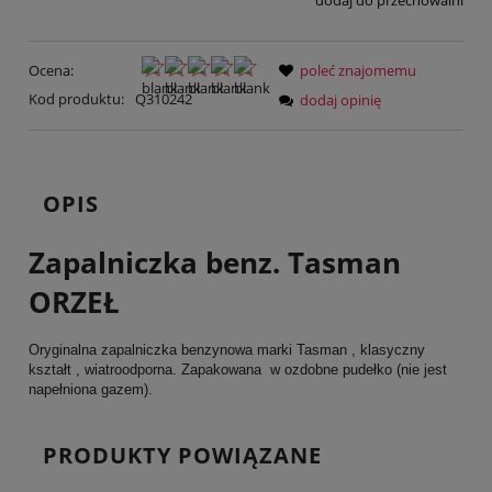
dodaj do przechowalni
Ocena:
poleć znajomemu
Kod produktu:
Q310242
dodaj opinię
OPIS
Zapalniczka benz. Tasman
ORZEŁ
Oryginalna zapalniczka benzynowa marki Tasman , klasyczny
kształt , wiatroodporna. Zapakowana w ozdobne pudełko (nie jest
napełniona gazem).
PRODUKTY POWIĄZANE