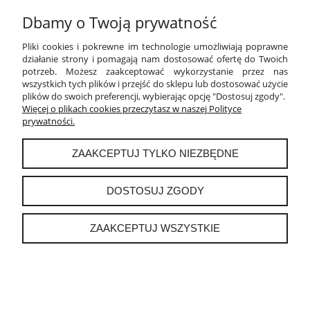
Dbamy o Twoją prywatność
MOJE KONTO
Pliki cookies i pokrewne im technologie umożliwiają poprawne
działanie strony i pomagają nam dostosować ofertę do Twoich
PŁATNOŚCI I DOSTAWA
potrzeb. Możesz zaakceptować wykorzystanie przez nas
wszystkich tych plików i przejść do sklepu lub dostosować użycie
plików do swoich preferencji, wybierając opcję "Dostosuj zgody".
INFORMACJE
Więcej o plikach cookies przeczytasz w naszej Polityce
prywatności.
O NAS
ZAAKCEPTUJ TYLKO NIEZBĘDNE
DOSTOSUJ ZGODY
instagram
ZAAKCEPTUJ WSZYSTKIE
POKAŻ PEŁNĄ WERSJĘ STRONY
Sklep internetowy Shoper.pl