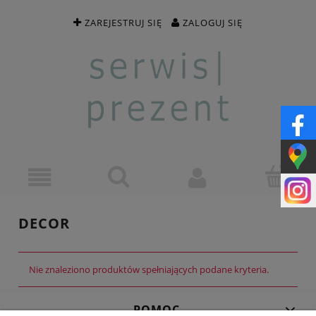
ZAREJESTRUJ SIĘ
ZALOGUJ SIĘ
DECOR
Nie znaleziono produktów spełniających podane kryteria.
POMOC